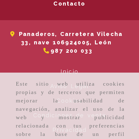
Contacto
Panaderos, Carretera Vilecha
33, nave 1069
24005,
León
987 200 033
Inicio
Este sitio web utiliza cookies
Aviso Legal
propias y de terceros que permiten
Cookies
mejorar la usabilidad de
navegación, analizar el uso de la
Condiciones de venta
web y mostrar publicidad
relacionada con tus preferencias
Privacidad
sobre la base de un perfil