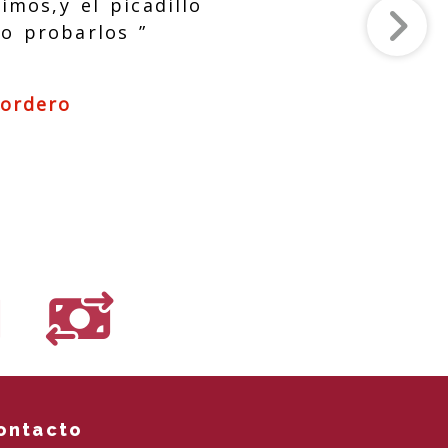
imos,y el picadillo
o probarlos ”
ordero
ontacto