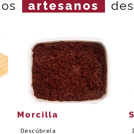
dos
artesanos
des
Morcilla
Descúbrela