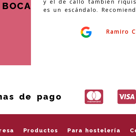
y el de callo también riquís
 BOCA
es un escándalo. Recomiend
Ramiro C
mas de pago
resa
Productos
Para hostelería
C