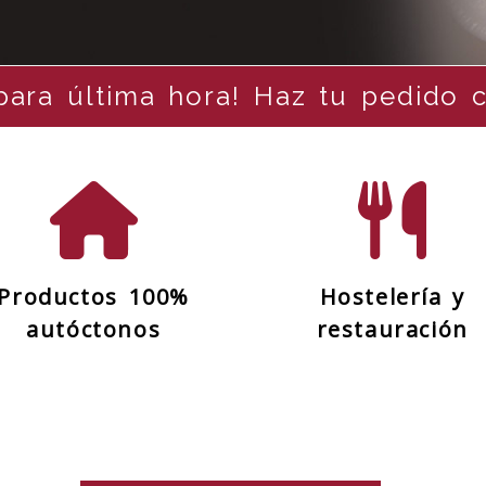
utidos frescos y m
mos nuestros productos a toda 
Productos 100%
Hostelería y
autóctonos
restauración