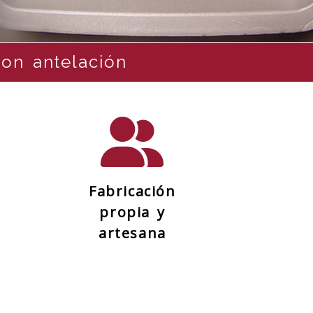
orcilla
España
Fabricación
propia y
artesana