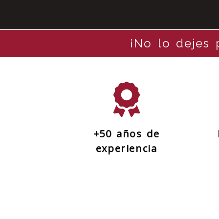
Fábrica de emb
Envia
+50 años de
experiencia