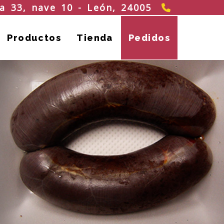
987 200 
ha 33, nave 10 -
León,
24005
Productos
Tienda
Pedidos
llo de chorizo
tesanal
 nuestras jijas